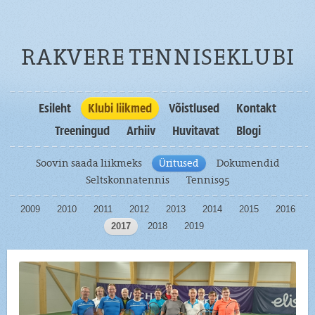
RAKVERE TENNISEKLUBI
Esileht
Klubi liikmed
Võistlused
Kontakt
Treeningud
Arhiiv
Huvitavat
Blogi
Soovin saada liikmeks
Üritused
Dokumendid
Seltskonnatennis
Tennis95
2009
2010
2011
2012
2013
2014
2015
2016
2017
2018
2019